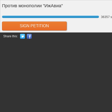
Против монополии "ИжАвиа"
36357 s
SIGN PETITION
Share this: